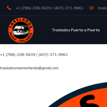
+1 (786)-208-5639 / (407)-371-9961
trasl
Traslados Puerta a Puerta
+1 (786)-208-5639 / (407)-371-9961
trasladosmiamiorlando@gmail.com