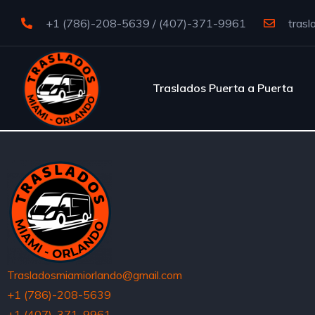
+1 (786)-208-5639 / (407)-371-9961
trasl
Traslados Puerta a Puerta
Trasladosmiamiorlando@gmail.com
+1 (786)-208-5639
+1 (407)-371-9961